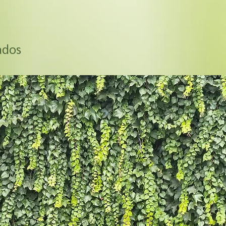
Em qual ambiente 
O Bambu Áurea prosper
meia sombra, oferecend
de plantio.
ados