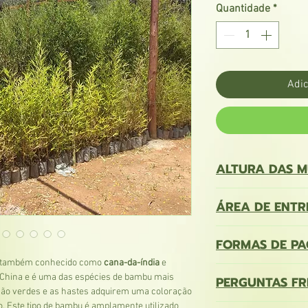
Quantidade
*
Adic
ALTURA DAS 
Bambu Áurea (cana da 
ÁREA DE ENTR
Altura
PARA CÁLCULO DO VA
FORMAS DE P
0,90-1,20m
VEJA NOSSA ÁREA DE
Contatos:
, também conhecido como
cana-da-índia
e
Pagamentos via
PIX
,
T
1,50m
(11) 91163-4108 (Wha
 China e é uma das espécies de bambu mais
PERGUNTAS FR
Aceitamos cartões de 
sitioflorasol@gmail.c
 são verdes e as hastes adquirem uma coloração
pequeno acréscimo.
2,0m
. Este tipo de bambu é amplamente utilizado