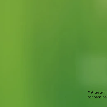
*
Área esti
conosco par