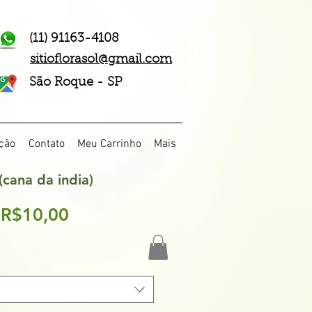
(11) 91163-4108
sitioflorasol@gmail.com
São Roque - SP
ção
Contato
Meu Carrinho
Mais
cana da india)
Preço
e
R$10,00
promocional