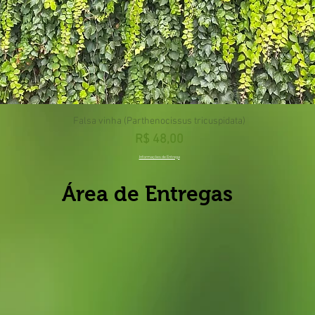
Falsa vinha (Parthenocissus tricuspidata)
Preço
R$ 48,00
Informações de Entrega
Área de Entregas