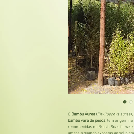
O
Bambu Áurea
(
Phylloschys aurea
)
bambu vara de pesca
, tem origem na
reconhecidas no Brasil. Suas folhas
amarela quando expostas ao sol pleno