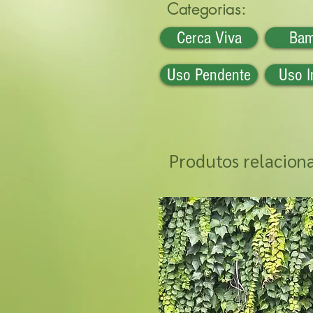
Categorias:
Cerca Viva
Ba
Uso Pendente
Uso I
Produtos relacion