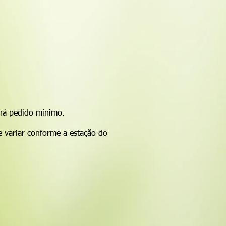
 mercado, o
Sítio FloraSol
é um
lizado em São Roque, próximo ao km
 metros de altura.
nco, focado na produção, venda e
namentais.
a altura desejada.
 adapta melhor?
e Meia Sombra.
do Formio?
 há pedido mínimo.
e variar conforme a estação do