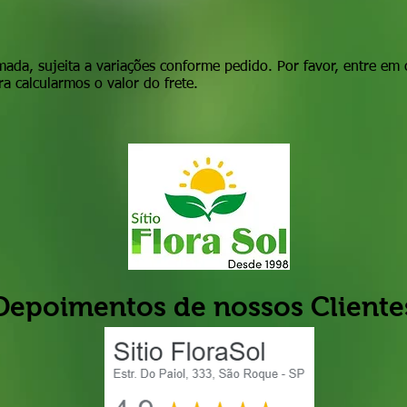
mada, sujeita a variações conforme pedido. Por favor, entre em 
a calcularmos o valor do frete.
Depoimentos de nossos Cliente