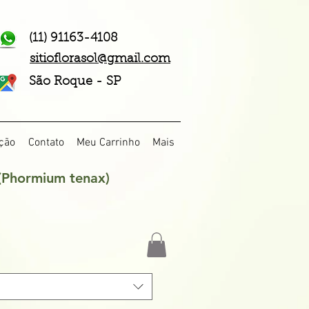
(11) 91163-4108
sitioflorasol@gmail.com
São Roque - SP
ção
Contato
Meu Carrinho
Mais
(Phormium tenax)
eço