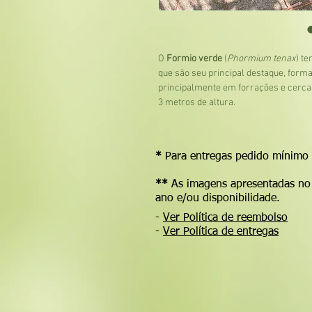
O
Formio verde
(
Phormium tenax
) t
que são seu principal destaque, for
principalmente em forrações e cerca
3 metros de altura.
Dicas rápidas:
- Bastante resistente
*
Para entregas pedido mínimo
- Forma touceiras bem densas
**
As imagens apresentadas no 
ano e/ou disponibilidade.
*** ATENÇÃO ***
-
Ver Política de reembolso
PARA CÁLCULO DO VALOR DE FRETE
-
Ver Política de entregas
Obs: Apenas no estado de SP
Contatos:
(11) 91163-4108 (WhatsApp)
sitioflorasol@gmail.com