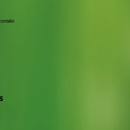
contato
s