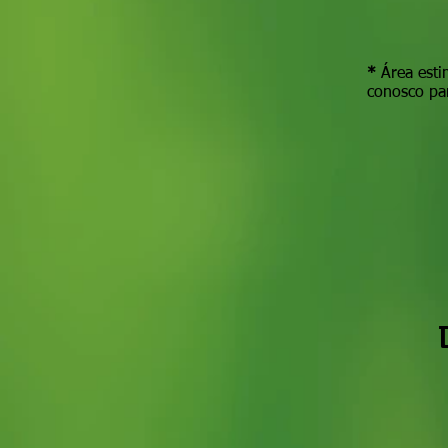
*
Área esti
conosco par