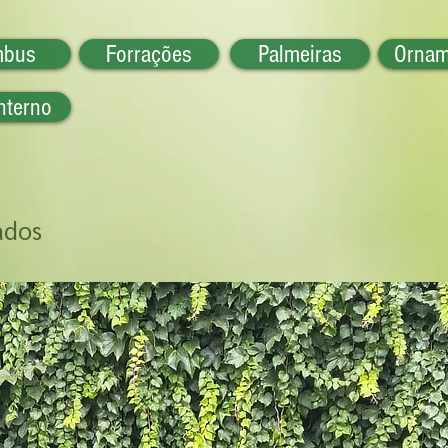
mbus
Forrações
Palmeiras
Ornam
nterno
ados