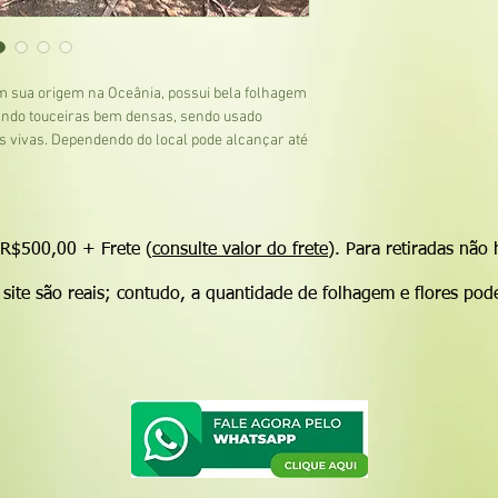
Há mais de 20 anos no
- Qual altura Máxima?
negócio familiar, loca
O formio alcança até 3
44 da Rod Castello Bra
- Aceita poda?
revenda de plantas or
Sim, pode ser podada n
em sua origem na Oceânia, possui bela folhagem
- Em qual ambiente se
mando touceiras bem densas, sendo usado
Vai bem em Sol Pleno 
s vivas. Dependendo do local pode alcançar até
- Qual o ciclo de vida 
Perene.
 R$500,00 + Frete (
consulte valor do frete
). Para retiradas não
site são reais; contudo, a quantidade de folhagem e flores pod
 ENTRE EM CONTATO