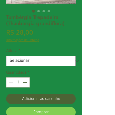
Tumbérgia Trepadeira
(Thunbergia grandiflora)
Preço
R$ 28,00
Informações de Entrega
Altura
*
Quantidade
*
Adicionar ao carrinho
Comprar